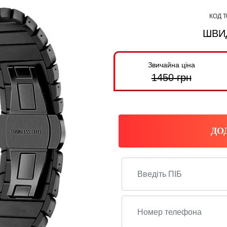
КОД 
ШВИ
Звичайна ціна
1450
грн
ДО