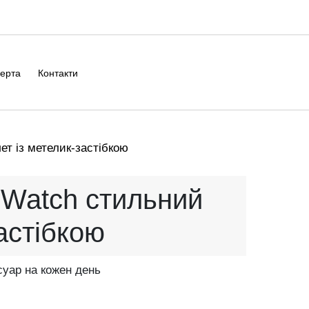
ерта
Контакти
ет із метелик-застібкою
e Watch стильний
астібкою
суар на кожен день