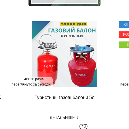
ХІ
РО
48628 разів
переглянуто за сьогодні
пере
К
Туристичні газові балони 5л
ДЕТАЛЬНІШЕ ⇓
(
70
)