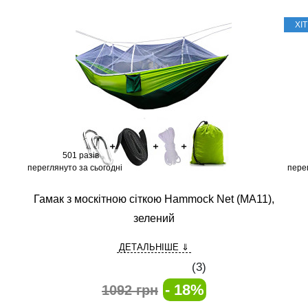
ХІ
501 разів
переглянуто за сьогодні
пере
Гамак з москітною сіткою Hammock Net (MA11),
зелений
ДЕТАЛЬНІШЕ ⇓
(
3
)
- 18%
1092 грн