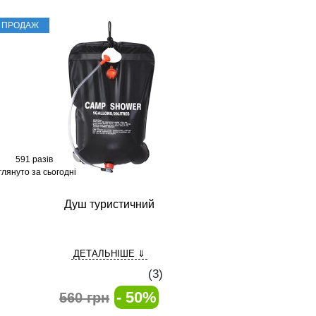
Т ПРОДАЖ
591 разів
глянуто за сьогодні
Душ туристичний
ДЕТАЛЬНІШЕ ⇓
(
3
)
- 50%
560 грн