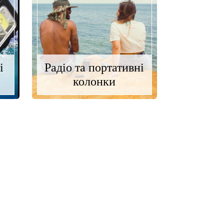
і
Радіо та портативні
колонки