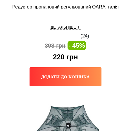
Редуктор пропановий регульований OARA Італія
ДЕТАЛЬНІШЕ ⇓
(
24
)
- 45%
398 грн
220
грн
ДОДАТИ ДО КОШИКА