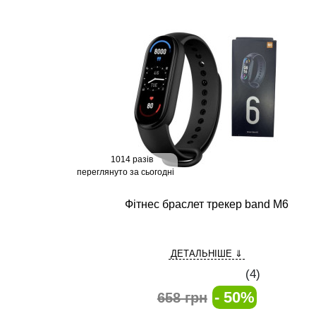
1014 разів
переглянуто за сьогодні
Фітнес браслет трекер band M6
ДЕТАЛЬНІШЕ ⇓
(
4
)
- 50%
658 грн