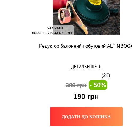
627 разів
переглянуто за сьогодні
Редуктор балонний побутовий ALTINBOG
ДЕТАЛЬНІШЕ ⇓
(
24
)
- 50%
380 грн
190
грн
ДОДАТИ ДО КОШИКА