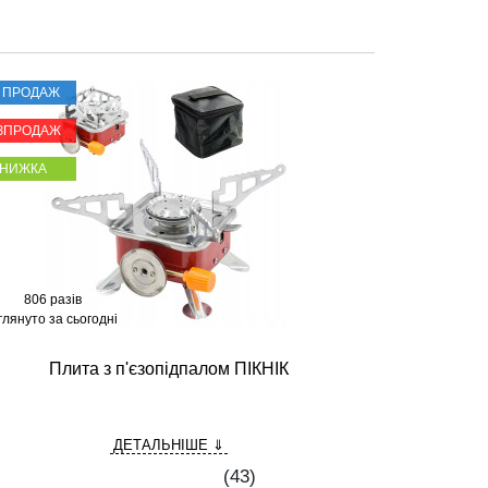
Т ПРОДАЖ
ЗПРОДАЖ
ЗНИЖКА
806 разів
глянуто за сьогодні
Плита з п'єзопідпалом ПІКНІК
ДЕТАЛЬНІШЕ ⇓
(
43
)