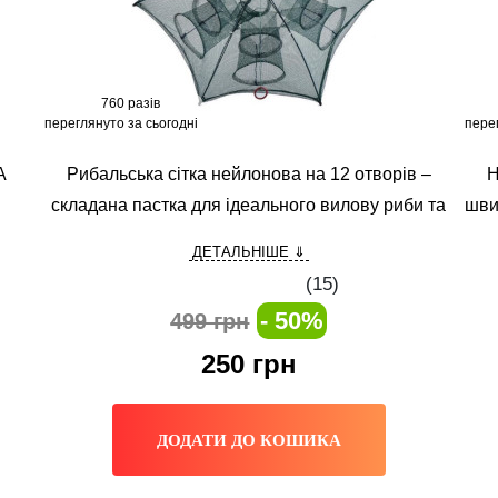
760 разів
переглянуто за сьогодні
пере
A
Рибальська сітка нейлонова на 12 отворів –
H
складана пастка для ідеального вилову риби та
шви
раків.FISH HUNTER
ДЕТАЛЬНІШЕ ⇓
(
15
)
- 50%
499 грн
250
грн
ДОДАТИ ДО КОШИКА