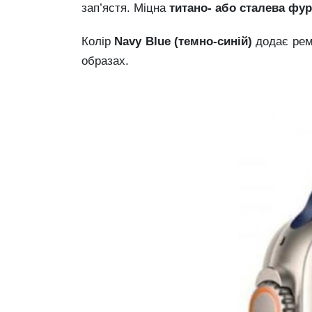
зап’ястя. Міцна
титано- або сталевa фур
Колір
Navy Blue (темно-синій)
додає ремі
образах.