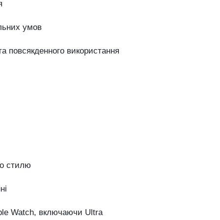
я
льних умов
 та повсякденного використання
го стилю
ні
ple Watch, включаючи Ultra