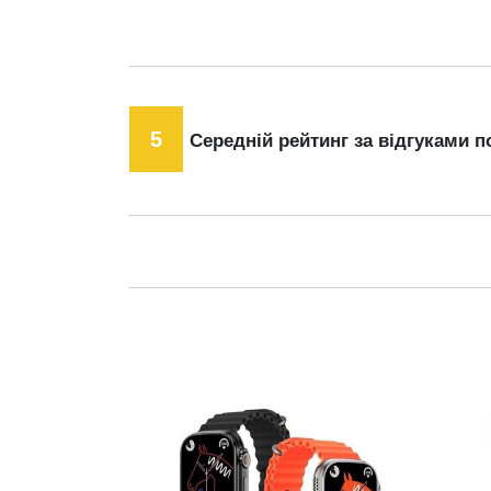
5
Середній рейтинг за відгуками п