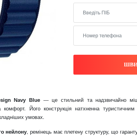
ШВИ
sign Navy Blue
— це стильний та надзвичайно міцн
 та комфорт. Його конструкція натхненна туристични
складніших умовах.
го нейлону
, ремінець має плетену структуру, що гарант