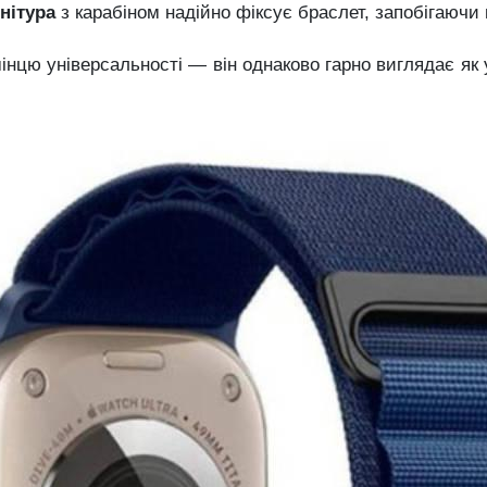
нітура
з карабіном надійно фіксує браслет, запобігаючи
нцю універсальності — він однаково гарно виглядає як у