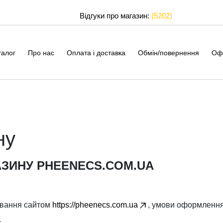
Відгуки про магазин:
(5202)
талог
Про нас
Оплата і доставка
Обмін/повернення
Оф
ну
АЗИНУ PHEENECS.COM.UA
ування сайтом
https://pheenecs.com.ua
, умови оформлення 
.