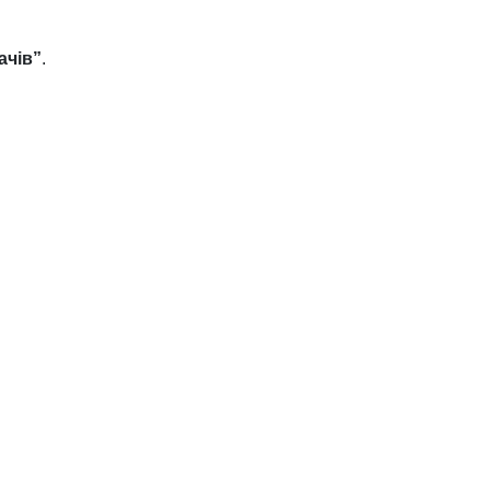
ачів”
.