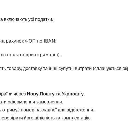
 та включають усі податки.
на рахунок
ФОП по
IBAN
;
кою
(оплата при отриманні).
ть товару, доставку та інші супутні витрати (сплачуються ок
України через
Нову Пошту та Укрпошту
.
а дати оформлення замовлення.
ь отримує номер накладної для відстеження.
еревірити його цілісність та комплектацію.