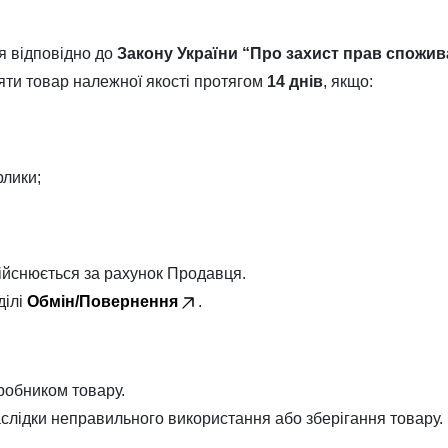
я відповідно до
Закону України “Про захист прав спожив
яти товар належної якості протягом
14 днів
, якщо:
рлики;
дійснюється за рахунок Продавця.
ділі
Обмін/Повернення
.
робником товару.
аслідки неправильного використання або зберігання товару.