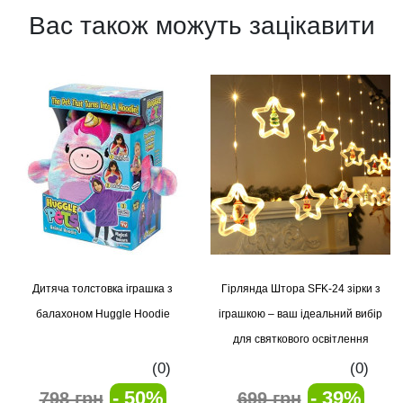
Вас також можуть зацікавити
Дитяча толстовка іграшка з
Гірлянда Штора SFK-24 зірки з
балахоном Huggle Hoodie
іграшкою – ваш ідеальний вибір
для святкового освітлення
(0)
(0)
- 50%
- 39%
798 грн
699 грн