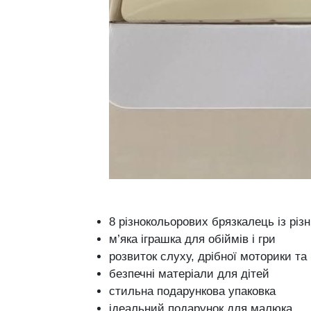
8 різнокольорових брязкалець із рі
м’яка іграшка для обіймів і гри
розвиток слуху, дрібної моторики та
безпечні матеріали для дітей
стильна подарункова упаковка
ідеальний подарунок для малюка