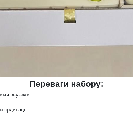
Переваги набору:
зними звуками
 координації