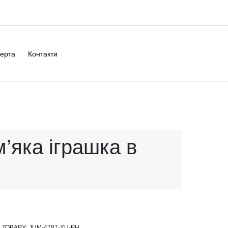
ерта
Контакти
і
’яка іграшка в
 ТОВАРУ:
JUM-4787-YU-PH