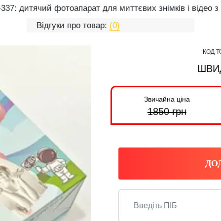
-337: дитячий фотоапарат для миттєвих знімків і відео 
Відгуки про товар:
(0)
КОД Т
ШВИ
Звичайна ціна
1850
грн
ДО