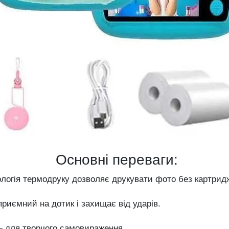
Основні переваги:
огія термодруку дозволяє друкувати фото без картридж
риємний на дотик і захищає від ударів.
 для творчого самовираження.