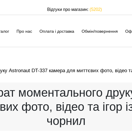
Відгуки про магазин:
(5202)
талог
Про нас
Оплата і доставка
Обмін/повернення
Оф
у Astronaut DT-337 камера для миттєвих фото, відео та
ат моментального друку
их фото, відео та ігор 
чорнил