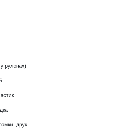
 у рулонах)
Б
ластик
дка
 рамки, друк