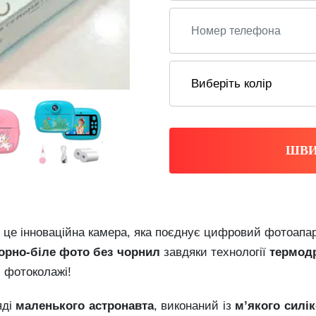
ШВИ
це інноваційна камера, яка поєднує цифровий фотоапара
орно-біле фото без чорнил
завдяки технології
термод
 фотоколажі!
яді
маленького астронавта
, виконаний із
м’якого силі