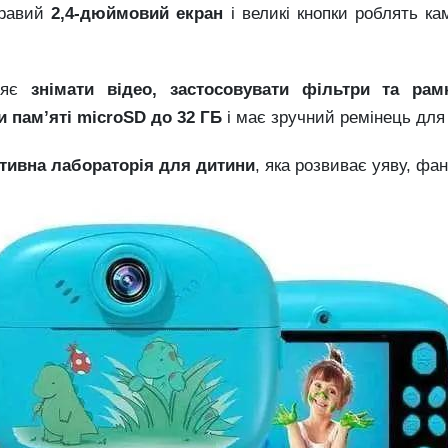
кравий
2,4-дюймовий екран
і великі кнопки роблять к
оляє
знімати відео, застосовувати фільтри та рам
и пам’яті microSD до 32 ГБ
і має зручний ремінець для 
тивна лабораторія для дитини
, яка розвиває уяву, фа