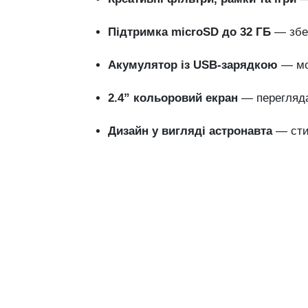
Підтримка microSD до 32 ГБ
— збер
Акумулятор із USB-зарядкою
— мож
2.4” кольоровий екран
— перегляда
Дизайн у вигляді астронавта
— стил