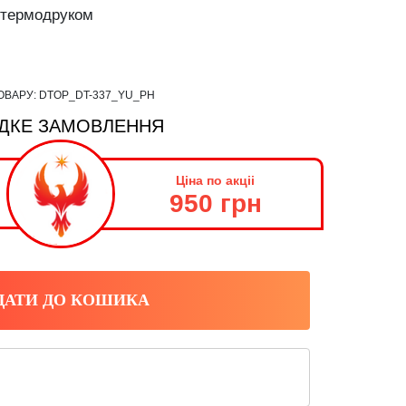
з термодруком
ОВАРУ:
DTOP_DT-337_YU_PH
ДКЕ ЗАМОВЛЕННЯ
Ціна по акціі
950 грн
ДАТИ ДО КОШИКА