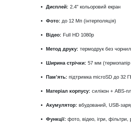
Дисплей:
2.4" кольоровий екран
Фото:
до 12 Мп (інтерполяція)
Відео:
Full HD 1080p
Метод друку:
термодрук без чорнил
Ширина стрічки:
57 мм (термопапір
Пам’ять:
підтримка microSD до 32 Г
Матеріал корпусу:
силікон + ABS-п
Акумулятор:
вбудований, USB-заря
Функції:
фото, відео, ігри, фільтри,