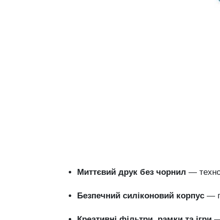
Миттєвий друк без чорнил
— технол
Безпечний силіконовий корпус
— п
Креативні фільтри, рамки та ігри
—