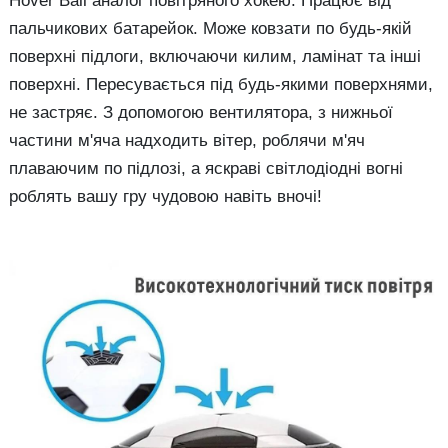
Hover Ball аналог повітряного хокею. Працює від
пальчикових батарейок. Може ковзати по будь-якій
поверхні підлоги, включаючи килим, ламінат та інші
поверхні. Пересувається під будь-якими поверхнями,
не застряє. З допомогою вентилятора, з нижньої
частини м'яча надходить вітер, роблячи м'яч
плаваючим по підлозі, а яскраві світлодіодні вогні
роблять вашу гру чудовою навіть вночі!