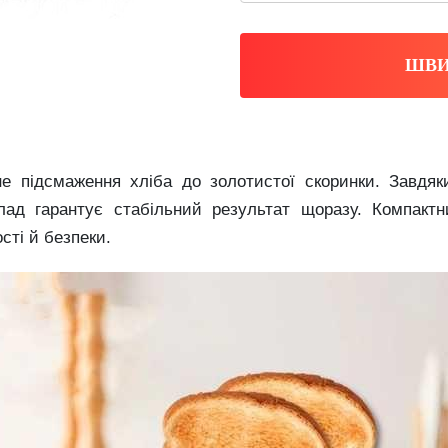
ШВИ
не підсмаження хліба до золотистої скоринки. Завдяки
лад гарантує стабільний результат щоразу. Компактни
ті й безпеки.