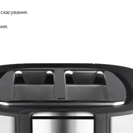
 скасування.
ння.