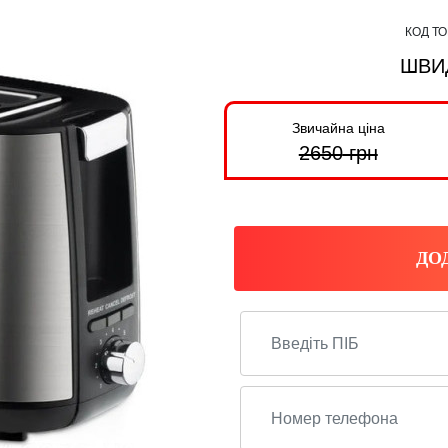
КОД Т
ШВИ
Звичайна ціна
2650
грн
ДО