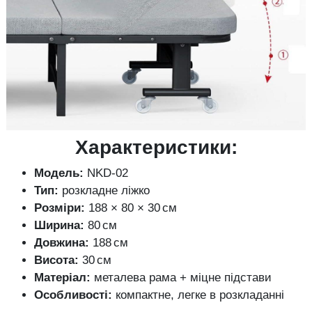
Характеристики:
Модель:
NKD-02
Тип:
розкладне ліжко
Розміри:
188 × 80 × 30 см
Ширина:
80 см
Довжина:
188 см
Висота:
30 см
Матеріал:
металева рама + міцне підстави
Особливості:
компактне, легке в розкладанні