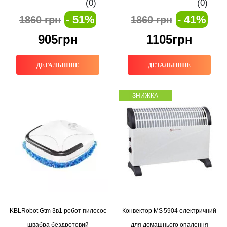
(0)
(0)
- 51%
- 41%
1860 грн
1860 грн
905грн
1105грн
ДЕТАЛЬНІШЕ
ДЕТАЛЬНІШЕ
ЗНИЖКА
KBLRobot Gtm 3в1 робот пилосос
Конвектор MS 5904 електричний
швабра бездротовий
для домашнього опалення