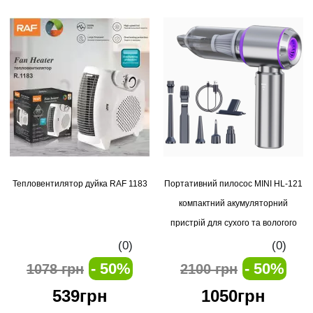
Тепловентилятор дуйка RAF 1183
Портативний пилосос MINI HL-121
компактний акумуляторний
пристрій для сухого та вологого
прибирання будинку, автомобіля
(0)
(0)
та офісу
- 50%
- 50%
1078 грн
2100 грн
539грн
1050грн