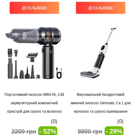
ДЕТАЛЬНІШЕ
ДЕТАЛЬНІШЕ
Портативний пилосос MINI HL-138
Вертикальний бездротовий
акумуляторний компактний
миючий пилосос Germatic 2 в 1 для
пристрій для сухого та вологого
вологого та сухого прибирання
прибирання будинку, автомобіля
акумуляторний, потужний та тихий
(0)
(0)
та офісу
для дому та офісу
- 52%
- 29%
2200 грн
8900 грн