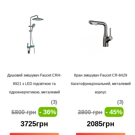
Душовий змішувач Faucet CRH-
Кран змішувач Faucet CR-8429
8921 з LED підсвіткою та
багатофункціональний, металевий
гідроенергетикою, металевий
корпус
корпус
(3)
(3)
- 36%
- 45%
5800 грн
3800 грн
3725грн
2085грн