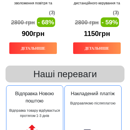
зволоження повітря та
дистанційного керування та
різнокольоровим підсвічуванням
стандартним цоколем для дому
(3)
(3)
для дому та офісу
- 68%
- 59%
2800 грн
2800 грн
900грн
1150грн
ДЕТАЛЬНІШЕ
ДЕТАЛЬНІШЕ
Наші переваги
Відправка Новою
Накладений платіж
поштою
Відправляємо післяплатою
Відправка товару відбувається
протягом 1-3 днів