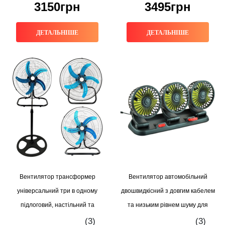
3150грн
3495грн
ДЕТАЛЬНІШЕ
ДЕТАЛЬНІШЕ
Вентилятор трансформер
Вентилятор автомобільний
універсальний три в одному
двошвидкісний з довгим кабелем
підлоговий, настільний та
та низьким рівнем шуму для
настінний для дому та офісу з
вантажівок та спецтехніки
(3)
(3)