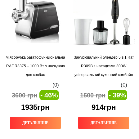
М’ясорубка багатофункціональна
Занурювальний блендер 5 в 1 Raf
RAF R3375 – 1000 Вт з насадкою
R309B з насадками 300W
для ковбас
універсальний кухонний комбайн
для подрібнення, змішування та
(0)
(0)
збивання
- 46%
- 39%
3600 грн
1500 грн
1935грн
914грн
ДЕТАЛЬНІШЕ
ДЕТАЛЬНІШЕ