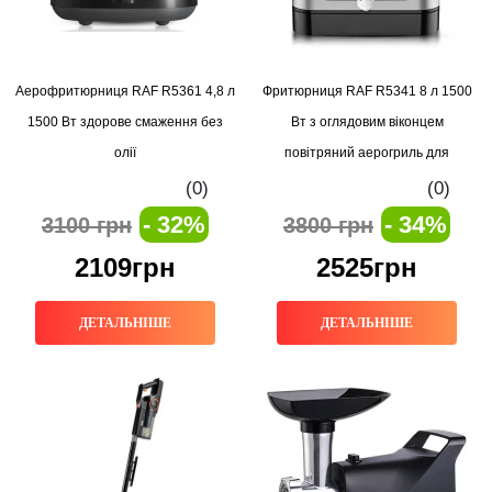
Аерофритюрниця RAF R5361 4,8 л
Фритюрниця RAF R5341 8 л 1500
1500 Вт здорове смаження без
Вт з оглядовим віконцем
олії
повітряний аерогриль для
здорового харчування
(0)
(0)
- 32%
- 34%
3100 грн
3800 грн
2109грн
2525грн
ДЕТАЛЬНІШЕ
ДЕТАЛЬНІШЕ