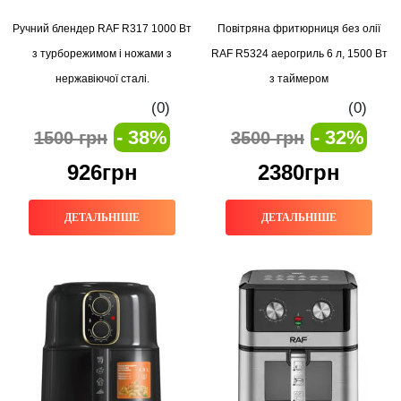
Ручний блендер RAF R317 1000 Вт
Повітряна фритюрниця без олії
з турборежимом і ножами з
RAF R5324 аерогриль 6 л, 1500 Вт
нержавіючої сталі.
з таймером
(0)
(0)
- 38%
- 32%
1500 грн
3500 грн
926грн
2380грн
ДЕТАЛЬНІШЕ
ДЕТАЛЬНІШЕ