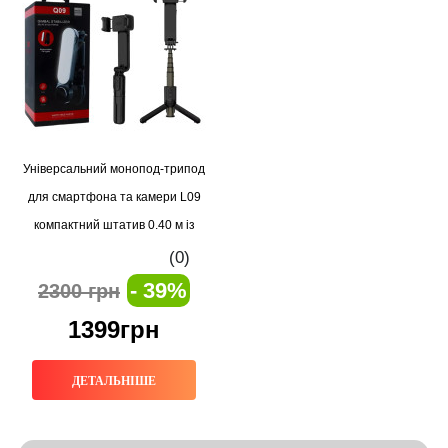
Універсальний монопод-трипод
для смартфона та камери L09
компактний штатив 0.40 м із
Bluetooth-пультом, 3 в 1 селфі-
(0)
палка, штатив, тримач для фото
- 39%
2300 грн
та відео
1399грн
ДЕТАЛЬНІШЕ