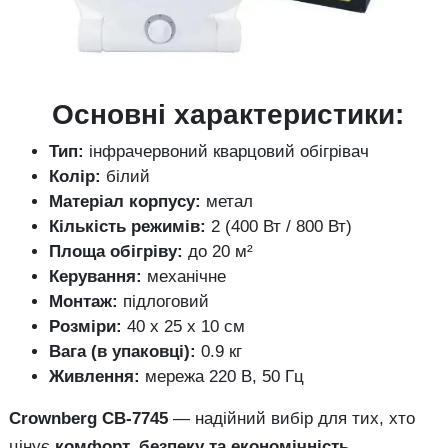
Основні характеристики:
Тип:
інфрачервоний кварцовий обігрівач
Колір:
білий
Матеріал корпусу:
метал
Кількість режимів:
2 (400 Вт / 800 Вт)
Площа обігріву:
до 20 м²
Керування:
механічне
Монтаж:
підлоговий
Розміри:
40 х 25 х 10 см
Вага (в упаковці):
0.9 кг
Живлення:
мережа 220 В, 50 Гц
Crownberg CB-7745
— надійний вибір для тих, хто
цінує
комфорт, безпеку та економічність
.