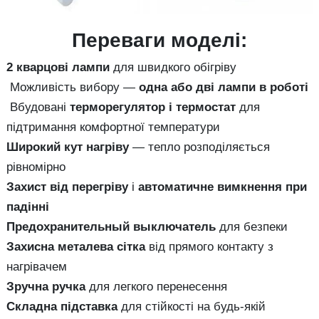
Переваги моделі:
2 кварцові лампи
для швидкого обігріву
Можливість вибору —
одна або дві лампи в роботі
Вбудовані
терморегулятор і термостат
для
підтримання комфортної температури
Широкий кут нагріву
— тепло розподіляється
рівномірно
Захист від перегріву
і
автоматичне вимкнення при
падінні
Предохранительный выключатель
для безпеки
Захисна металева сітка
від прямого контакту з
нагрівачем
Зручна ручка
для легкого перенесення
Складна підставка
для стійкості на будь-якій