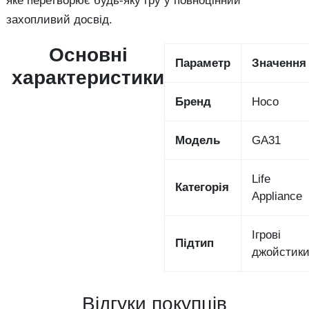
яке перетворює будь-яку гру у повноцінний
захопливий досвід.
Основні
Параметр
Значення
характеристики
Бренд
Hoco
Модель
GA31
Life
Категорія
Appliance
Ігрові
Підтип
джойстик
Відгуки покупців