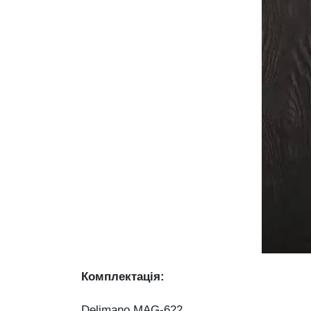
Комплектація:
Delimano MAG‑622