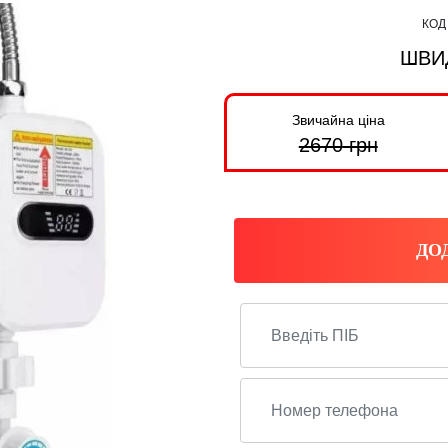
КОД
ШВИ
Звичайна ціна
2670
грн
ДО