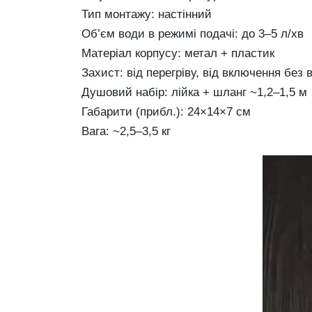
Тип монтажу: настінний
Об’єм води в режимі подачі: до 3–5 л/хв
Матеріал корпусу: метал + пластик
Захист: від перегріву, від включення без 
Душовий набір: лійка + шланг ~1,2–1,5 м
Габарити (прибл.): 24×14×7 см
Вага: ~2,5–3,5 кг