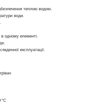
абезпечення теплою водою.
ратури води.
.
в одному елементі.
ди.
сякденної експлуатації.
грівач
 °C