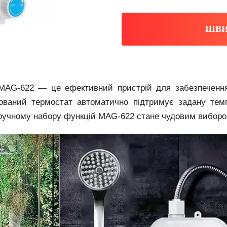
ШВИ
 MAG‑622 — це ефективний пристрій для забезпечення 
удований термостат автоматично підтримує задану те
зручному набору функцій MAG‑622 стане чудовим вибором