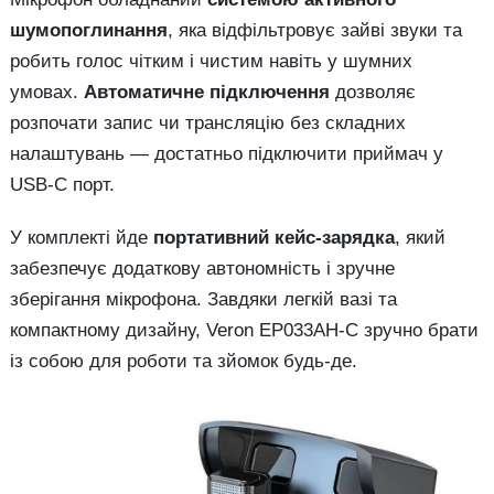
шумопоглинання
, яка відфільтровує зайві звуки та
робить голос чітким і чистим навіть у шумних
умовах.
Автоматичне підключення
дозволяє
розпочати запис чи трансляцію без складних
налаштувань — достатньо підключити приймач у
USB-C порт.
У комплекті йде
портативний кейс-зарядка
, який
забезпечує додаткову автономність і зручне
зберігання мікрофона. Завдяки легкій вазі та
компактному дизайну, Veron EP033AH-C зручно брати
із собою для роботи та зйомок будь-де.