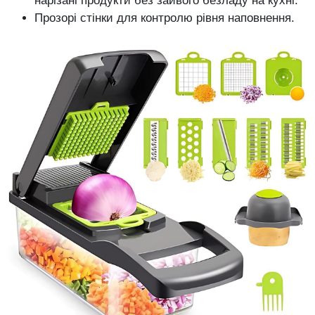
нарізані продукти без зайвого безладу на кухні.
Прозорі стінки для контролю рівня наповнення.