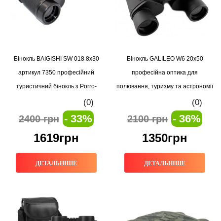
Бінокль BAIGISHI SW 018 8x30
Бінокль GALILEO W6 20x50
артикул 7350 професійний
професійна оптика для
туристичний бінокль з Porro-
полювання, туризму та астрономії
призмою та антивідблиском
(0)
(0)
- 33%
- 36%
2400 грн
2100 грн
1619грн
1350грн
ДЕТАЛЬНІШЕ
ДЕТАЛЬНІШЕ