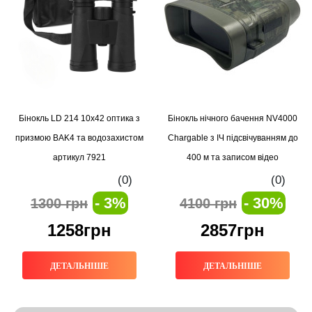
Бінокль LD 214 10x42 оптика з
Бінокль нічного бачення NV4000
призмою BAK4 та водозахистом
Chargable з ІЧ підсвічуванням до
артикул 7921
400 м та записом відео
(0)
(0)
- 3%
- 30%
1300 грн
4100 грн
1258грн
2857грн
ДЕТАЛЬНІШЕ
ДЕТАЛЬНІШЕ