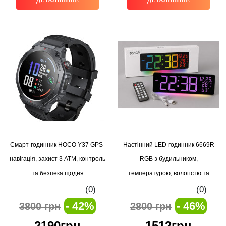
Смарт-годинник HOCO Y37 GPS-
Настінний LED-годинник 6669R
навігація, захист 3 ATM, контроль
RGB з будильником,
та безпека щодня
температурою, вологістю та
пультом керування
(0)
(0)
- 42%
- 46%
3800 грн
2800 грн
2190грн
1512грн