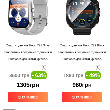
Смарт-годинник Hoco Y28 Silver
Смарт-годинник Hoco Y29 Black
спортивний і розумний годинник із
спортивний і розумний годинник із
Bluetooth-дзвінками, фітнес-
Bluetooth-дзвінками, фітнес-
трекером та моніторингом
трекером та моніторингом
(0)
(0)
здоров’я
здоров’я
- 63%
- 49%
3500 грн
1880 грн
1305грн
960грн
ДЕТАЛЬНІШЕ
ДЕТАЛЬНІШЕ