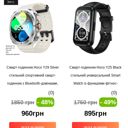
Смарт-годинник Hoco Y29 Silver
Смарт-годинник Hoco Y25 Black
стильний спортивний смарт-
стильний універсальний Smart
годинник з Bluetooth-дзвінками,
Watch із функціями фітнес-
фітнес-функціями та моніторингом
трекера та розумними
(0)
(0)
здоров’я
сповіщеннями
- 48%
- 49%
1850 грн
1750 грн
960грн
895грн
ДЕТАЛЬНІШЕ
ДЕТАЛЬНІШЕ