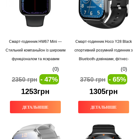
Смарт-годинник HW67 Mini —
Смарт-годинник Hoco Y28 Black
Стильний компаньйон із широким
спортивний розумний годинник з
функціоналом та яскравим
Bluetooth-дзвінками, фітнес-
дисплеєм
трекером та моніторингом
(0)
(0)
здоров’я
- 47%
- 65%
2350 грн
3750 грн
1253грн
1305грн
ДЕТАЛЬНІШЕ
ДЕТАЛЬНІШЕ