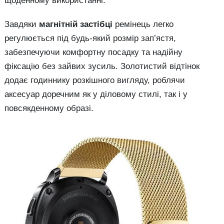
щоденному використанні.
Завдяки
магнітній застібці
ремінець легко
регулюється під будь-який розмір зап’ястя,
забезпечуючи комфортну посадку та надійну
фіксацію без зайвих зусиль. Золотистий відтінок
додає годиннику розкішного вигляду, роблячи
аксесуар доречним як у діловому стилі, так і у
повсякденному образі.