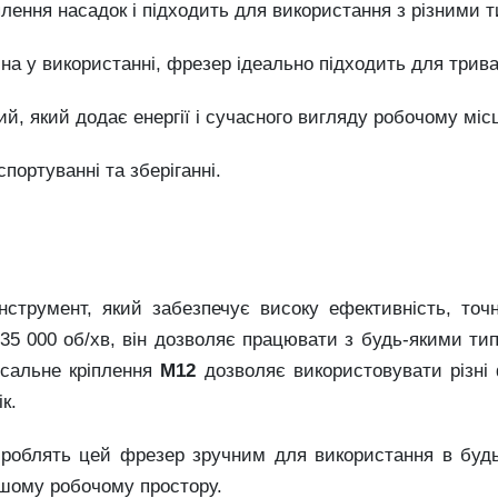
іплення насадок і підходить для використання з різними 
учна у використанні, фрезер ідеально підходить для трив
ий, який додає енергії і сучасного вигляду робочому міс
спортуванні та зберіганні.
струмент, який забезпечує високу ефективність, точн
35 000 об/хв, він дозволяє працювати з будь-якими тип
ерсальне кріплення
M12
дозволяє використовувати різні
к.
и роблять цей фрезер зручним для використання в будь
ашому робочому простору.