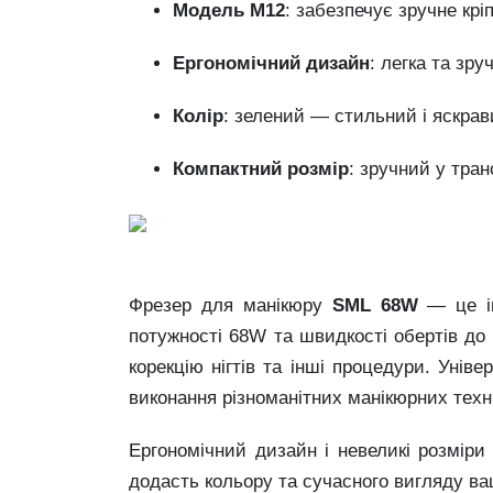
Модель M12
: забезпечує зручне кр
Ергономічний дизайн
: легка та зр
Колір
: зелений — стильний і яскрав
Компактний розмір
: зручний у тран
Фрезер для манікюру
SML 68W
— це ін
потужності 68W та швидкості обертів до 
корекцію нігтів та інші процедури. Унів
виконання різноманітних манікюрних техні
Ергономічний дизайн і невеликі розмір
додасть кольору та сучасного вигляду в