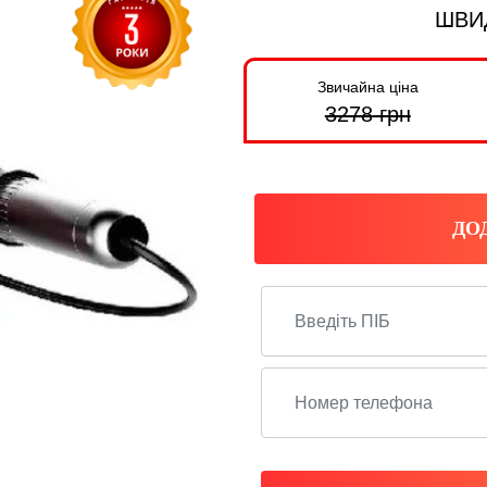
ШВИ
Звичайна ціна
3278
грн
ДО