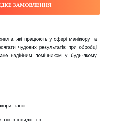
ДКЕ ЗАМОВЛЕННЯ
налів, які працюють у сфері манікюру та
сягати чудових результатів при обробці
тане надійним помічником у будь-якому
икористанні.
високою швидкістю.