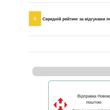
5
Середній рейтинг за відгуками п
Відправка Ново
поштою