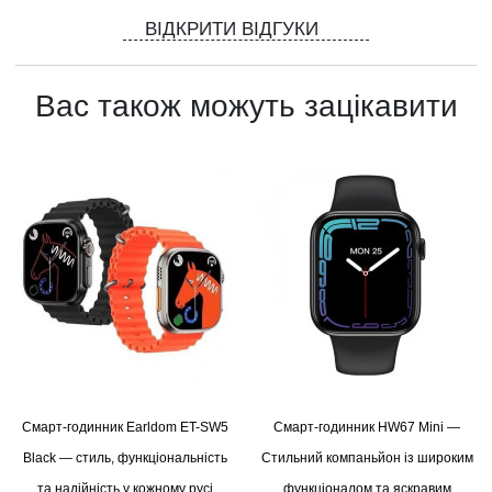
ВІДКРИТИ ВІДГУКИ
Вас також можуть зацікавити
Смарт-годинник Earldom ET-SW5
Смарт-годинник HW67 Mini —
Black — стиль, функціональність
Стильний компаньйон із широким
та надійність у кожному русі
функціоналом та яскравим