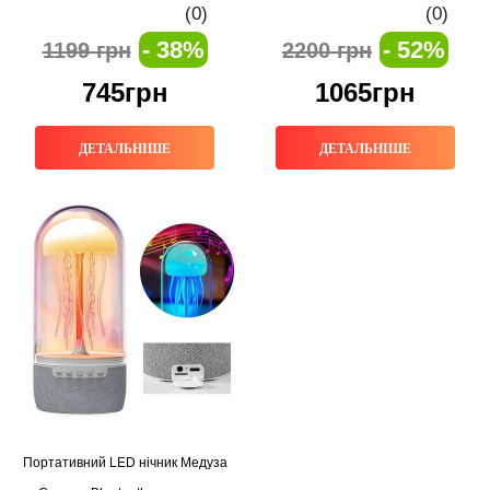
світильник-колонка для дому,
(0)
(0)
відпочинку та подорожей
- 38%
- 52%
1199 грн
2200 грн
745грн
1065грн
ДЕТАЛЬНІШЕ
ДЕТАЛЬНІШЕ
Портативний LED нічник Медуза