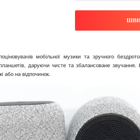
ШВИ
ціновувачів мобільної музики та зручного бездрото
 планшетів, даруючи чисте та збалансоване звучання. 
і або на відпочинок.