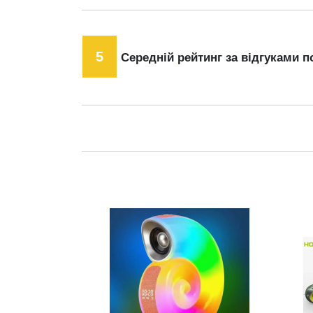
5
Середній рейтинг за відгуками п