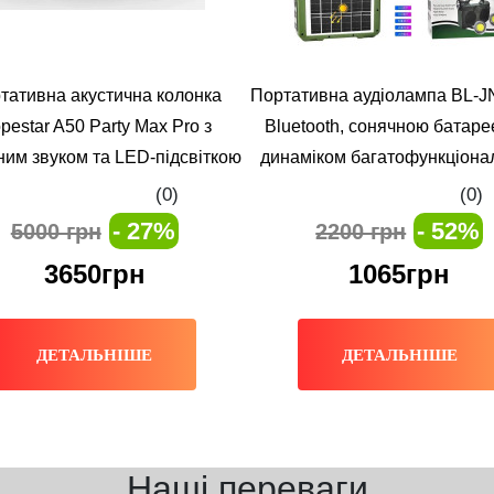
тативна акустична колонка
Портативна аудіолампа BL-J
pestar A50 Party Max Pro з
Bluetooth, сонячною батаре
ним звуком та LED-підсвіткою
динаміком багатофункціона
світильник-колонка для до
(0)
(0)
відпочинку та подорож
- 27%
- 52%
5000 грн
2200 грн
3650грн
1065грн
ДЕТАЛЬНІШЕ
ДЕТАЛЬНІШЕ
Наші переваги