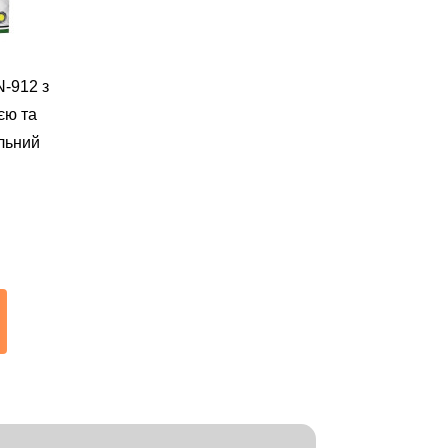
N-912 з
єю та
льний
му,
ей