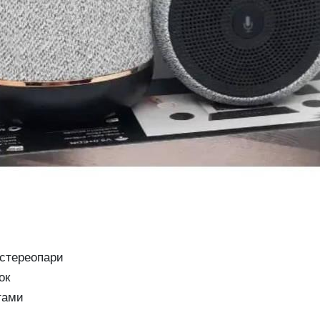
 стереопари
ок
тами