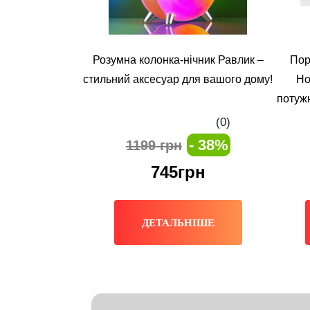
Розумна колонка-нічник Равлик –
Пор
стильний аксесуар для вашого дому!
Ho
потуж
(0)
- 38%
1199 грн
745грн
ДЕТАЛЬНІШЕ