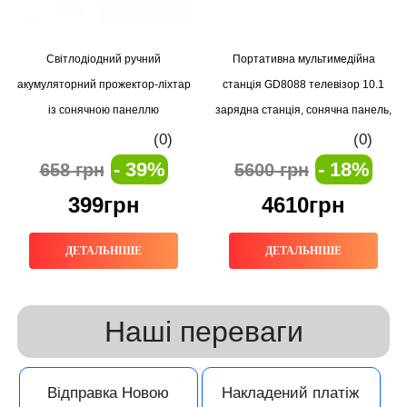
Світлодіодний ручний
Портативна мультимедійна
акумуляторний прожектор-ліхтар
станція GD8088 телевізор 10.1
із сонячною панеллю
зарядна станція, сонячна панель,
Multifunctional Searchlight MH818A
ліхтарі та радіо в одному пристрої
(0)
(0)
- 39%
- 18%
658 грн
5600 грн
399грн
4610грн
ДЕТАЛЬНІШЕ
ДЕТАЛЬНІШЕ
Наші переваги
Відправка Новою
Накладений платіж