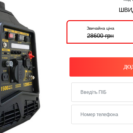
ШВИ
Звичайна ціна
28600
грн
ДО