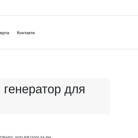
ерта
Контакти
 генератор для
ТОВАРУ:
AND-RB1500I-YA-PH