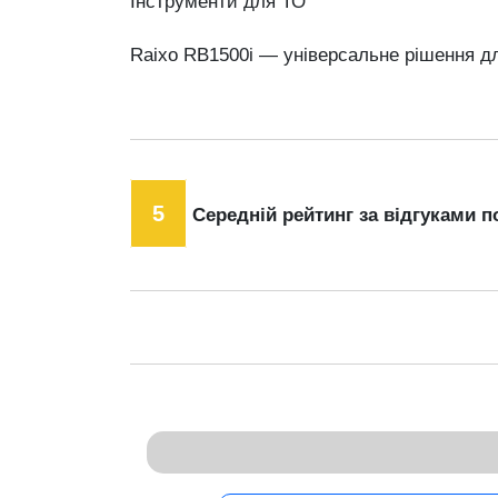
Інструменти для ТО
Raixo RB1500i — універсальне рішення дл
5
Середній рейтинг за відгуками п