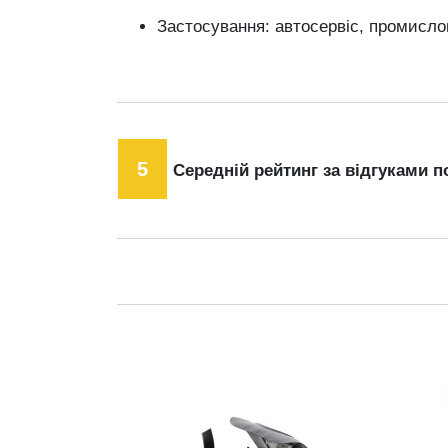
Застосування: автосервіс, промислов
5
Середній рейтинг за відгуками п