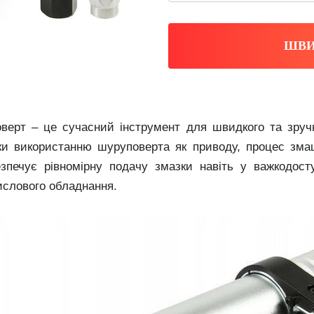
ШВИ
верт – це сучасний інструмент для швидкого та зручн
яки використанню шуруповерта як приводу, процес зма
езпечує рівномірну подачу змазки навіть у важкодост
мислового обладнання.