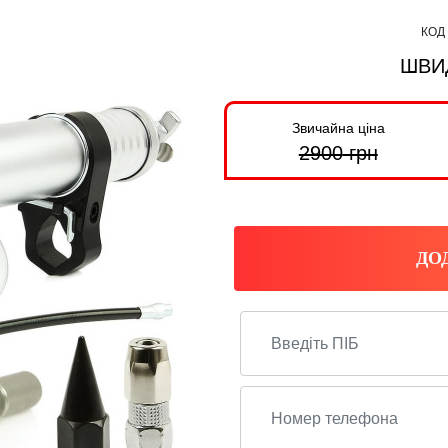
КОД
ШВИ
Звичайна ціна
2900
грн
ДО