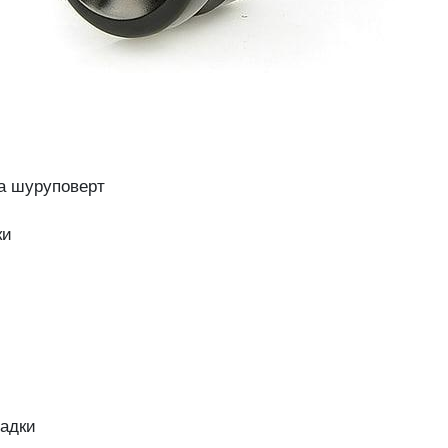
на шуруповерт
ки
садки