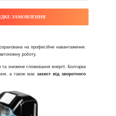
ДКЕ ЗАМОВЛЕННЯ
озрахована
на
професійне
навантаження.
автономну
роботу.
я
та
знижене
споживання
енергії.
Болгарка
ння,
а
також
має
захист
від
зворотного