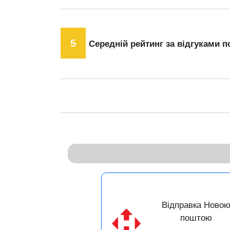
5
Середній рейтинг за відгуками п
Відправка Ново
поштою