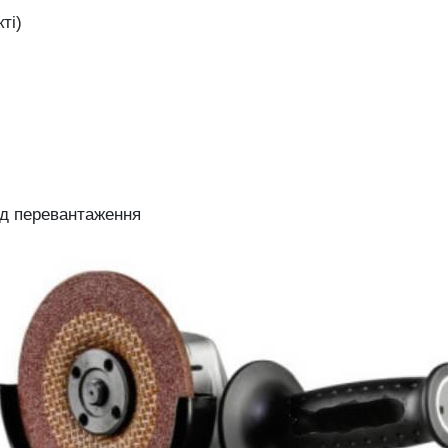
ті)
ід
перевантаження