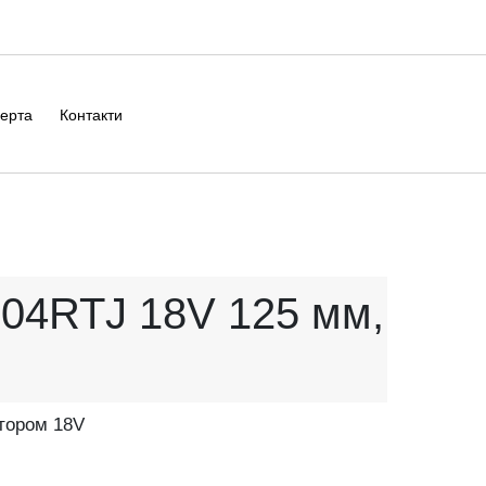
ерта
Контакти
504RTJ 18V 125 мм,
тором 18V