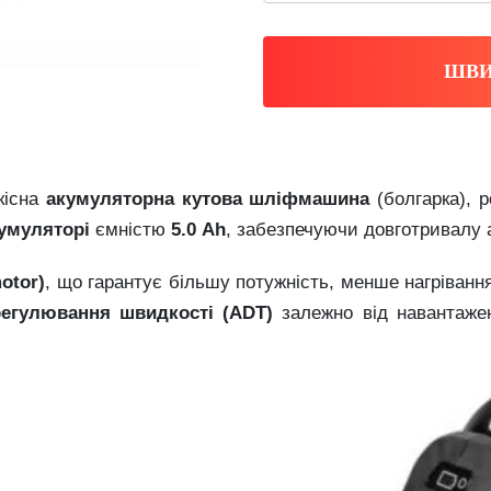
ШВИ
кісна
акумуляторна
кутова
шліфмашина
(
болгарка),
р
умуляторі
ємністю
5.0
Ah
,
забезпечуючи
довготривалу
otor)
,
що
гарантує
більшу
потужність,
менше
нагріванн
регулювання
швидкості (
ADT)
залежно
від
навантаже