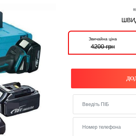
К
ШВИ
Звичайна ціна
4200
грн
ДО