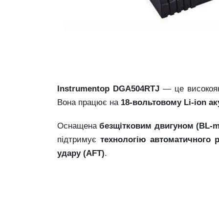
Instrumentop
DGA504RTJ
—
це
високоя
Вона
працює
на
18-
вольтовому
Li-
ion
ак
Оснащена
безщітковим
двигуном (
BL-
m
підтримує
технологію
автоматичного
удару (
AFT)
.