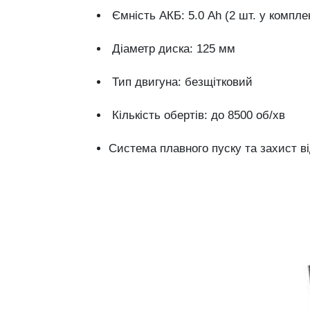
Ємність
АКБ:
5.0
Ah (
2
шт.
у
комплек
Діаметр
диска:
125
мм
Тип
двигуна:
безщітковий
Кількість
обертів:
до
8500
об/
хв
Система
плавного
пуску
та
захист
в