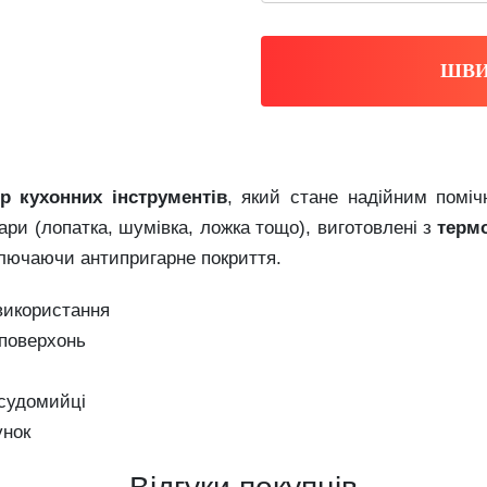
ШВИ
ір
кухонних
інструментів
,
який
стане
надійним
помі
ари (
лопатка,
шумівка,
ложка
тощо),
виготовлені
з
терм
ключаючи
антипригарне
покриття.
використання
поверхонь
судомийці
унок