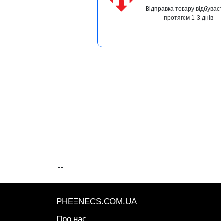
Відправка товару відбуває
протягом 1-3 днів
--
PHEENECS.COM.UA
Про нас