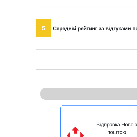
5
Середній рейтинг за відгуками п
Відправка Ново
поштою