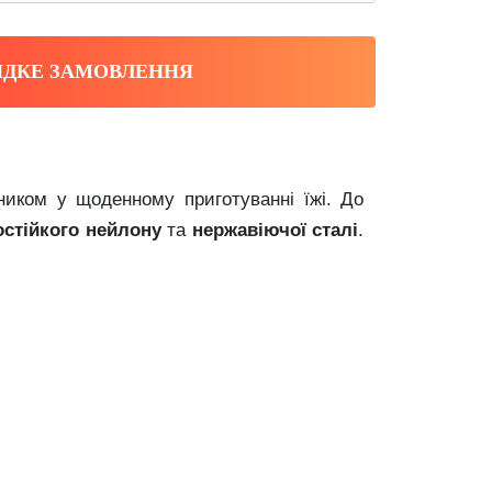
ДКЕ ЗАМОВЛЕННЯ
чником
у
щоденному
приготуванні
їжі.
До
остійкого
нейлону
та
нержавіючої
сталі
.