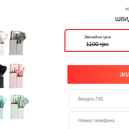
К
ШВИ
Звичайна ціна
1100
грн
ДО