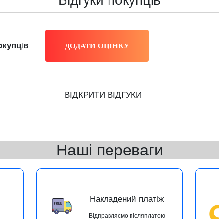
Відгуки покупців
окупців
ВІДКРИТИ ВІДГУКИ
Наші переваги
ю
Накладений платіж
Відправляємо післяплатою