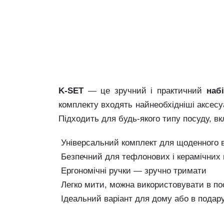
K-
SET
—
це
зручний
і
практичний
наб
комплекту
входять
найнеобхідніші
аксесу
Підходить
для
будь-
якого
типу
посуду,
в
Універсальний
комплект
для
щоденного
Безпечний
для
тефлонових
і
керамічних
Ергономічні
ручки —
зручно
тримати
Легко
мити,
можна
використовувати
в
по
Ідеальний
варіант
для
дому
або
в
подар