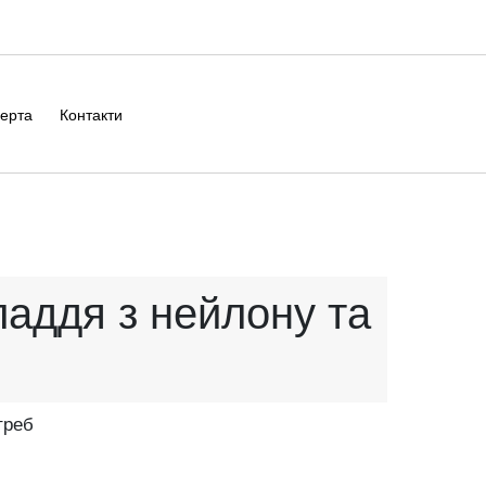
ерта
Контакти
ладдя з нейлону та
треб