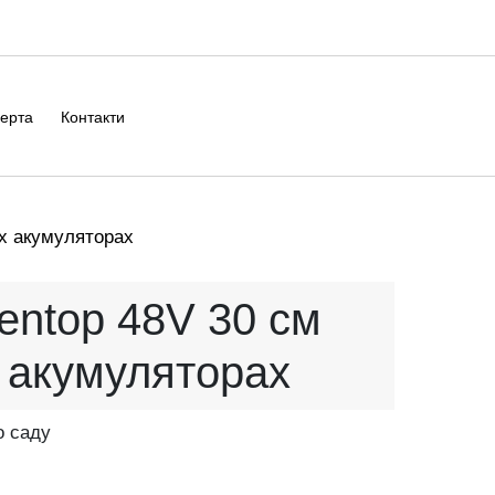
ерта
Контакти
ох акумуляторах
entop 48V 30 см
 акумуляторах
о саду