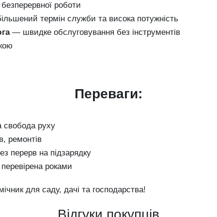
безперервної роботи
ільшений термін служби та висока потужність
юга
— швидке обслуговування без інструментів
укою
Переваги:
а свобода руху
в, ремонтів
ез перерв на підзарядку
, перевірена роками
чник для саду, дачі та господарства!
Відгуки покупців