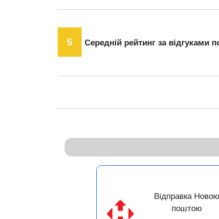
5
Середній рейтинг за відгуками п
Відправка Ново
поштою