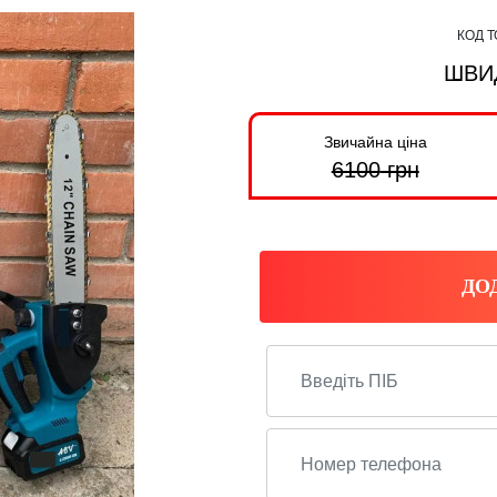
КОД Т
ШВИ
Звичайна ціна
6100
грн
ДО