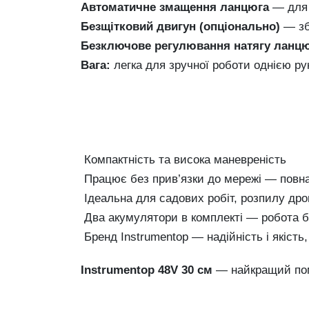
Автоматичне змащення ланцюга
— для 
Безщітковий двигун (опціонально)
— зб
Безключове регулювання натягу ланц
Вага:
легка для зручної роботи однією р
Компактність та висока маневреність
Працює без прив’язки до мережі — повн
Ідеальна для садових робіт, розпилу дро
Два акумулятори в комплекті — робота б
Бренд Instrumentop — надійність і якість
Instrumentop 48V 30 см
— найкращий помі