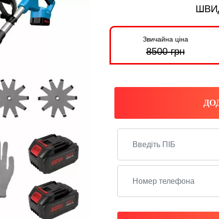
ШВИ
Звичайна ціна
8500
грн
ДО