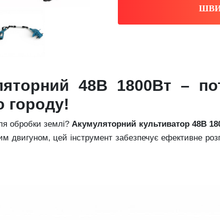
ШВИ
ляторний 48В 1800Вт – по
о городу!
для обробки землі?
Акумуляторний культиватор 48В 18
м двигуном, цей інструмент забезпечує ефективне розп