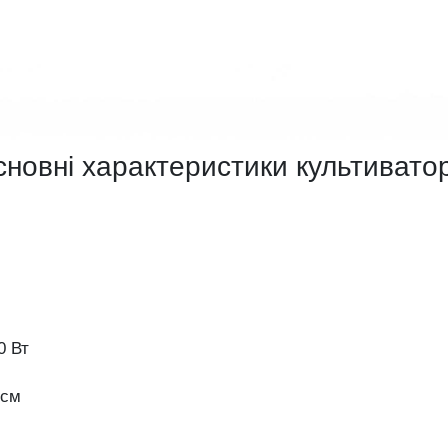
новні характеристики культивато
0 Вт
 см