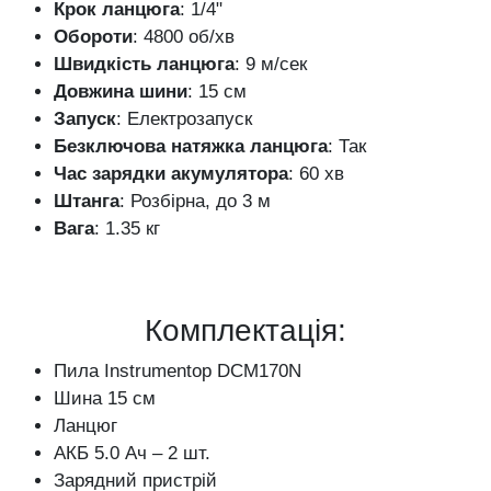
Крок ланцюга
: 1/4"
Обороти
: 4800 об/хв
Швидкість ланцюга
: 9 м/сек
Довжина шини
: 15 см
Запуск
: Електрозапуск
Безключова натяжка ланцюга
: Так
Час зарядки акумулятора
: 60 хв
Штанга
: Розбірна, до 3 м
Вага
: 1.35 кг
Комплектація:
Пила Instrumentop DCM170N
Шина 15 см
Ланцюг
АКБ 5.0 Ач – 2 шт.
Зарядний пристрій