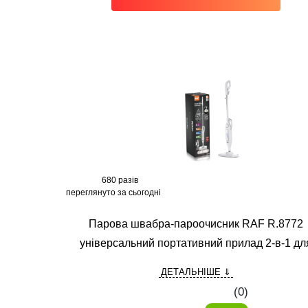
680 разів
переглянуто за сьогодні
Парова швабра-пароочисник RAF R.8772
універсальний портативний прилад 2-в-1 дл
прибирання підлог, меблів, вікон і одягу
ДЕТАЛЬНІШЕ ⇓
(0)