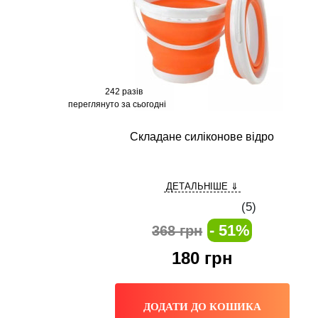
242 разів
переглянуто за сьогодні
Складaне силіконове відро
ДЕТАЛЬНІШЕ ⇓
(
5
)
- 51%
368 грн
180
грн
ДОДАТИ ДО КОШИКА