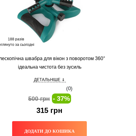
188 разів
глянуто за сьогодні
лескопічна швабра для вікон з поворотом 360°
ідеальна чистота без зусиль
ДЕТАЛЬНІШЕ ⇓
(0)
- 37%
500 грн
315
грн
ДОДАТИ ДО КОШИКА