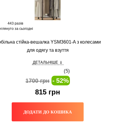
443 разів
глянуто за сьогодні
більна стійка-вешалка YSM3601-A з колесами
для одягу та взуття
ДЕТАЛЬНІШЕ ⇓
(
5
)
- 52%
1700 грн
815
грн
ДОДАТИ ДО КОШИКА