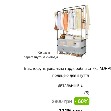
400 разів
переглянуто за сьогодні
Багатофункціональна гардеробна стійка MJPP
полицею для взуття
ДЕТАЛЬНІШЕ ⇓
(
5
)
- 60%
2800 грн
1125
грн