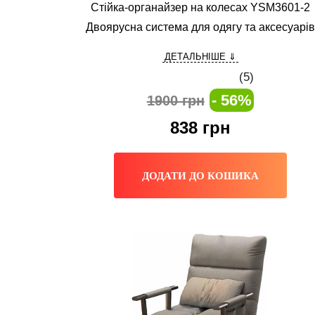
Стійка-органайзер на колесах YSM3601-2
Двоярусна система для одягу та аксесуарів
ДЕТАЛЬНІШЕ ⇓
(
5
)
- 56%
1900 грн
838
грн
ДОДАТИ ДО КОШИКА