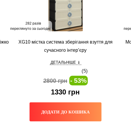
282 разів
переглянуто за сьогодні
пере
іжко
XG10 містка система зберігання взуття для
Мо
сучасного інтер’єру
ДЕТАЛЬНІШЕ ⇓
(
5
)
- 53%
2800 грн
1330
грн
ДОДАТИ ДО КОШИКА