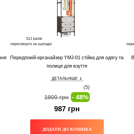
312 разів
переглянуто за сьогодні
пере
ння
Передпокій-органайзер YMJ-01 стійка для одягу та
B
полиця для взуття
ДЕТАЛЬНІШЕ ⇓
(
5
)
- 48%
1900 грн
987
грн
ДОДАТИ ДО КОШИКА