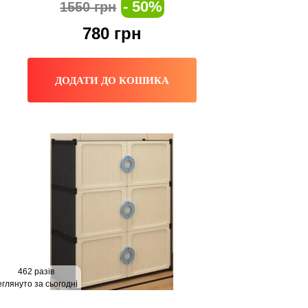
- 50%
1550 грн
780
грн
ДОДАТИ ДО КОШИКА
462 разів
глянуто за сьогодні