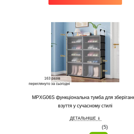
163 разів
переглянуто за сьогодні
MPXG06S функціональна тумба для зберіган
взуття у сучасному стилі
ДЕТАЛЬНІШЕ ⇓
(
5
)