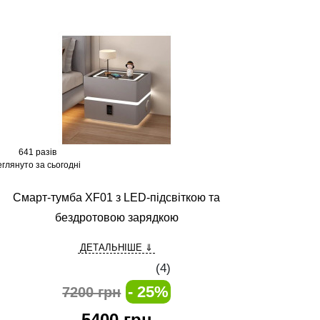
641 разів
глянуто за сьогодні
Смарт-тумба XF01 з LED-підсвіткою та
бездротовою зарядкою
ДЕТАЛЬНІШЕ ⇓
(
4
)
- 25%
7200 грн
5400
грн