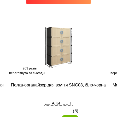
203 разів
переглянуто за сьогодні
пере
ня
Полка-органайзер для взуття SNG08, біло-чорна
Мо
ДЕТАЛЬНІШЕ ⇓
(
5
)