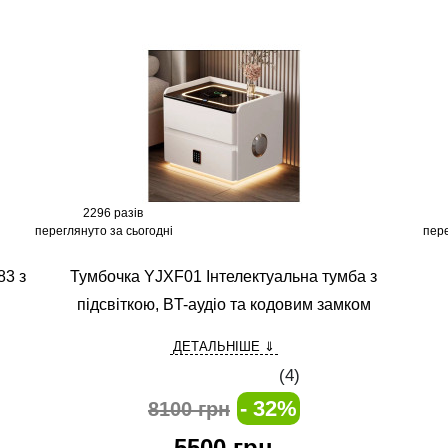
2296 разів
переглянуто за сьогодні
пере
83 з
Тумбочка YJXF01 Інтелектуальна тумба з
підсвіткою, BT-аудіо та кодовим замком
ДЕТАЛЬНІШЕ ⇓
(
4
)
- 32%
8100 грн
5500
грн