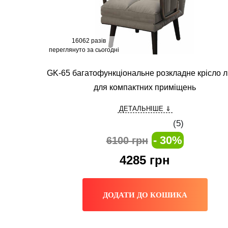
16062 разів
переглянуто за сьогодні
GK-65 багатофункціональне розкладне крісло л
для компактних приміщень
ДЕТАЛЬНІШЕ ⇓
(
5
)
- 30%
6100 грн
4285
грн
ДОДАТИ ДО КОШИКА