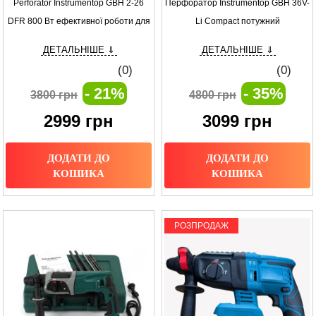
Perforator Instrumentop GBH 2-26
Перфоратор Instrumentop GBH 36V-
DFR 800 Вт ефективної роботи для
Li Compact потужний
твердих матеріалів
акумуляторний інструмент для
ДЕТАЛЬНІШЕ ⇓
ДЕТАЛЬНІШЕ ⇓
будь-яких завдань
(0)
(0)
- 21%
- 35%
3800 грн
4800 грн
2999
грн
3099
грн
ДОДАТИ ДО
ДОДАТИ ДО
КОШИКА
КОШИКА
РОЗПРОДАЖ