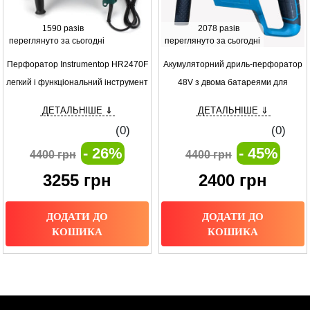
1590 разів
2078 разів
переглянуто за сьогодні
переглянуто за сьогодні
Перфоратор Instrumentop HR2470F
Акумуляторний дриль-перфоратор
легкий і функціональний інструмент
48V з двома батареями для
для професіоналів
максимальної автономності (
ДЕТАЛЬНІШЕ ⇓
ДЕТАЛЬНІШЕ ⇓
РОЗПРОДАЖ ТОВАРУ)
(0)
(0)
- 26%
- 45%
4400 грн
4400 грн
3255
грн
2400
грн
ДОДАТИ ДО
ДОДАТИ ДО
КОШИКА
КОШИКА