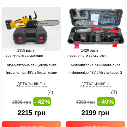
2358 разів
1420 разів
переглянуто за сьогодні
переглянуто за сьогодні
Акумуляторна ланцюгова пила
Акумуляторна ланцюгова пила
Instrumentop 48V з безщітковим
Instrumentop 48V 5Ah з кейсом і 2
двигуном та автоматичним
акумуляторами потужна
ДЕТАЛЬНІШЕ ⇓
ДЕТАЛЬНІШЕ ⇓
змащенням для саду, будівництва й
бездротова пила
(
4
)
(
4
)
заготівлі дров
- 42%
- 49%
3800 грн
4300 грн
2215
грн
2199
грн