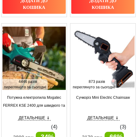
ДОДАТИ ДО
ДОДАТИ ДО
КОШИКА
КОШИКА
4446 разів
873 разів
переглянуто за сьогодні
переглянуто за сьогодні
Потужна електропила Mogatec
Сучкоріз Mini Electric Chainsaw
FERREX KSE 2400 для швидкого та
чистого різу
ДЕТАЛЬНІШЕ ⇓
ДЕТАЛЬНІШЕ ⇓
(
4
)
(
3
)
- 34%
- 66%