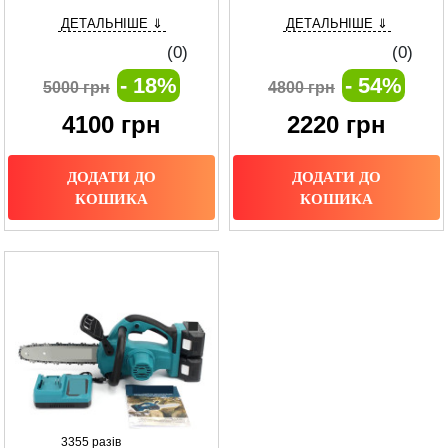
зручність для професіоналів і
для ефективної роботи
ДЕТАЛЬНІШЕ ⇓
ДЕТАЛЬНІШЕ ⇓
домашніх майстрів
(0)
(0)
- 18%
- 54%
5000 грн
4800 грн
4100
грн
2220
грн
ДОДАТИ ДО
ДОДАТИ ДО
КОШИКА
КОШИКА
3355 разів