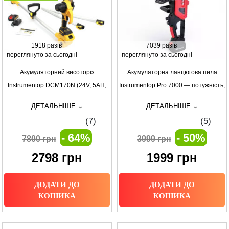
1918 разів
7039 разів
переглянуто за сьогодні
переглянуто за сьогодні
Акумуляторний висоторіз
Акумуляторна ланцюгова пила
Instrumentop DCM170N (24V, 5AH,
Іnstrumentop Pro 7000 — потужність,
шина 15 см) з подовженою штангою
автономність і безпека
ДЕТАЛЬНІШЕ ⇓
ДЕТАЛЬНІШЕ ⇓
3 м Потужна міні-пила від
(
7
)
(
5
)
Instrumentop
- 64%
- 50%
7800 грн
3999 грн
2798
грн
1999
грн
ДОДАТИ ДО
ДОДАТИ ДО
КОШИКА
КОШИКА