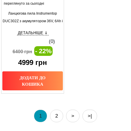
переглянуто за сьогодні
Ланцюгова пила Instrumentop
DUC302Z з акумулятором 36V, 6Ah і
безключовою натяжкою ланцюга
ДЕТАЛЬНІШЕ ⇓
(0)
- 22%
6400 грн
4999
грн
ДОДАТИ ДО
КОШИКА
1
2
>
>|