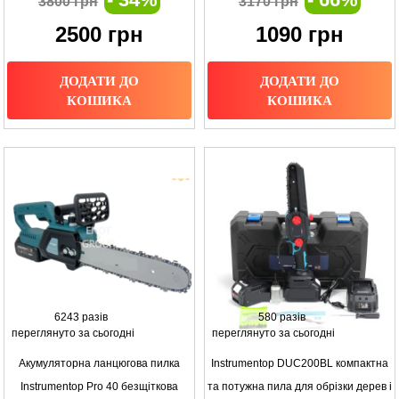
3800 грн
3170 грн
2500
грн
1090
грн
ДОДАТИ ДО
ДОДАТИ ДО
КОШИКА
КОШИКА
6243 разів
580 разів
переглянуто за сьогодні
переглянуто за сьогодні
Акумуляторна ланцюгова пилка
Instrumentop DUC200BL компактна
Instrumentop Pro 40 безщіткова
та потужна пила для обрізки дерев і