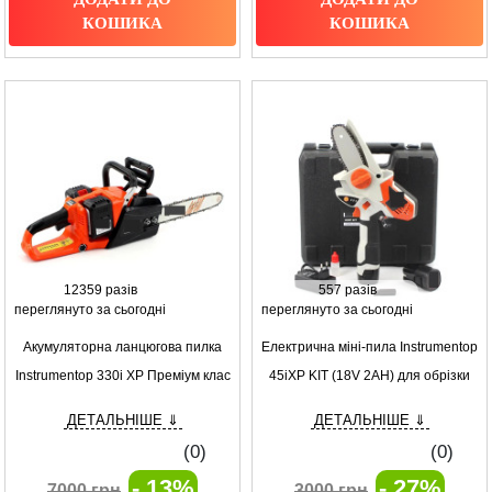
КОШИКА
КОШИКА
12359 разів
557 разів
переглянуто за сьогодні
переглянуто за сьогодні
Акумуляторна ланцюгова пилка
Електрична міні-пила Instrumentop
Instrumentop 330i XP Преміум клас
45iXP KIT (18V 2AH) для обрізки
для точних робіт
гілок
ДЕТАЛЬНІШЕ ⇓
ДЕТАЛЬНІШЕ ⇓
(0)
(0)
- 13%
- 27%
7000 грн
3000 грн