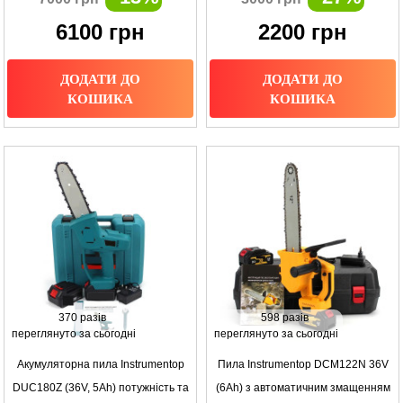
6100
грн
2200
грн
ДОДАТИ ДО
ДОДАТИ ДО
КОШИКА
КОШИКА
370 разів
598 разів
переглянуто за сьогодні
переглянуто за сьогодні
Акумуляторна пила Instrumentop
Пила Instrumentop DCM122N 36V
DUC180Z (36V, 5Ah) потужність та
(6Аh) з автоматичним змащенням