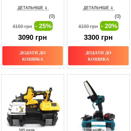
пила 40 см з двома акумуляторами
садових робіт
ДЕТАЛЬНІШЕ ⇓
ДЕТАЛЬНІШЕ ⇓
68V у кейсі
(0)
(0)
- 25%
- 20%
4100 грн
4100 грн
3090
грн
3300
грн
ДОДАТИ ДО
ДОДАТИ ДО
КОШИКА
КОШИКА
585 разів
1394 разів