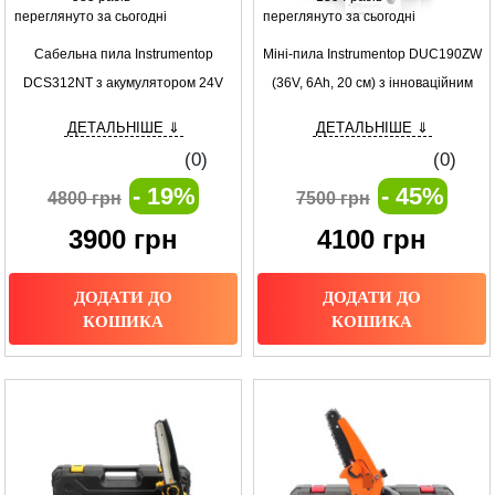
переглянуто за сьогодні
переглянуто за сьогодні
Сабельна пила Instrumentop
Міні-пила Instrumentop DUC190ZW
DCS312NT з акумулятором 24V
(36V, 6Аh, 20 см) з інноваційним
(4AH) Ефективність та надійність в
змащенням ланцюга Легкість та
ДЕТАЛЬНІШЕ ⇓
ДЕТАЛЬНІШЕ ⇓
одному інструменті
ефективність у кожному розрізі
(0)
(0)
- 19%
- 45%
4800 грн
7500 грн
3900
грн
4100
грн
ДОДАТИ ДО
ДОДАТИ ДО
КОШИКА
КОШИКА