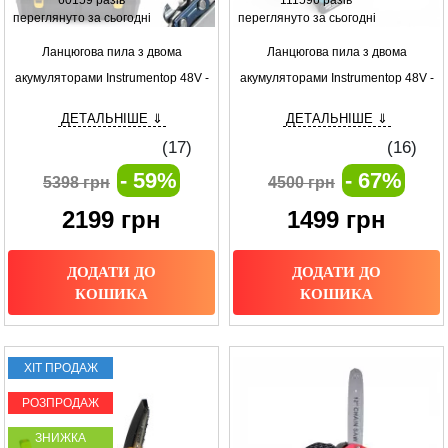
60159 разів
111596 разів
переглянуто за сьогодні
переглянуто за сьогодні
Ланцюгова пила з двома
Ланцюгова пила з двома
акумуляторами Instrumentop 48V -
акумуляторами Instrumentop 48V -
12 дюймів
12 дюймів
ДЕТАЛЬНІШЕ ⇓
ДЕТАЛЬНІШЕ ⇓
(
17
)
(
16
)
- 59%
- 67%
5398 грн
4500 грн
2199
грн
1499
грн
ДОДАТИ ДО
ДОДАТИ ДО
КОШИКА
КОШИКА
ХІТ ПРОДАЖ
РОЗПРОДАЖ
ЗНИЖКА