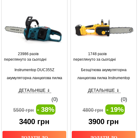
23986 разів
1748 разів
переглянуто за сьогодні
переглянуто за сьогодні
Instrumentop DUC355Z
Безщіткова акумуляторна
акумуляторна ланцюгова пилка
ланцюгова пилка Instrumentop
(36V, 5Ah) потужність та
DCMCS566X1 (36V 6.0Ah) з
ДЕТАЛЬНІШЕ ⇓
ДЕТАЛЬНІШЕ ⇓
ефективність у вашому
автоматичним мастилом ланцюга
(0)
(0)
розпорядженні
- 38%
- 19%
5500 грн
4800 грн
3400
грн
3900
грн
ДОДАТИ ДО
ДОДАТИ ДО