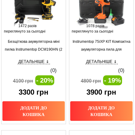
1472 разів
1078 разів
переглянуто за сьогодні
переглянуто за сьогодні
Безщіткова акумуляторна міні
Instrumentop 75iXP KIT Компактна
пилка Instrumentop DCM190HN (2
акумуляторна пила для
АКБ, 24V, 5Ah, шина 20 см) з
професіоналів з автоматичною
ДЕТАЛЬНІШЕ ⇓
ДЕТАЛЬНІШЕ ⇓
індикатором заряду
мастилкою
(0)
(0)
- 20%
- 19%
4100 грн
4800 грн
3300
грн
3900
грн
ДОДАТИ ДО
ДОДАТИ ДО
КОШИКА
КОШИКА